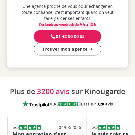
Une agence proche de vous pour échanger en
toute confiance, c'est important quand on veut
faire garder ses enfants.
Du lundi au vendredi de 9 h à 18 h
01 42 50 00 55
Trouver mon agence
Plus de
3200 avis
sur Kinougarde
4.3
/5
Basé sur
3,2K
avis
5
/5
04/08/2026
5
/5
Mon entretien s’est
Je suis très sati