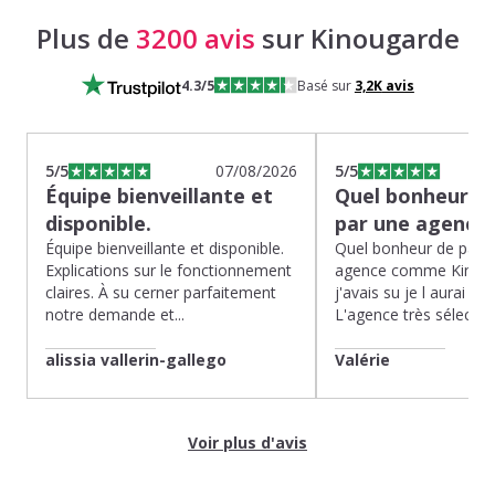
Plus de
3200 avis
sur Kinougarde
4.3
/5
Basé sur
3,2K
avis
5
/5
07/08/2026
5
/5
Équipe bienveillante et
Quel bonheur de
disponible.
par une agence
Équipe bienveillante et disponible.
Quel bonheur de pass
Explications sur le fonctionnement
agence comme Kinoug
claires. À su cerner parfaitement
j'avais su je l aurai fait
notre demande et...
L'agence très sélection
alissia vallerin-gallego
Valérie
Voir plus d'avis