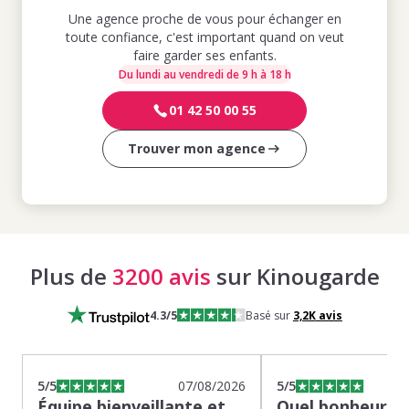
Une agence proche de vous pour échanger en
toute confiance, c'est important quand on veut
faire garder ses enfants.
Du lundi au vendredi de 9 h à 18 h
01 42 50 00 55
Trouver mon agence
Plus de
3200 avis
sur Kinougarde
4.3
/5
Basé sur
3,2K
avis
5
/5
07/08/2026
5
/5
Équipe bienveillante et
Quel bonheur de