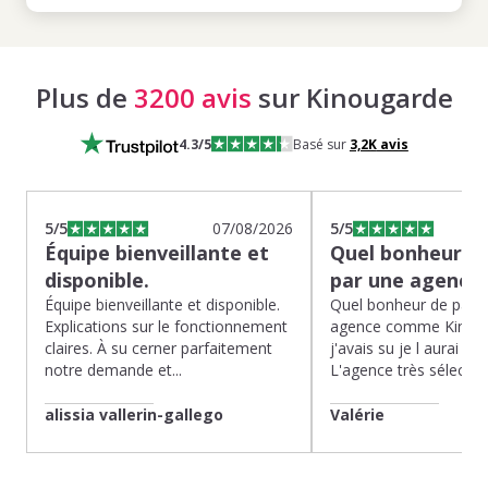
Plus de
3200 avis
sur Kinougarde
4.3
/5
Basé sur
3,2K
avis
5
/5
07/08/2026
5
/5
Équipe bienveillante et
Quel bonheur de
disponible.
par une agence
Équipe bienveillante et disponible.
Quel bonheur de pass
Explications sur le fonctionnement
agence comme Kinoug
claires. À su cerner parfaitement
j'avais su je l aurai fait
notre demande et...
L'agence très sélection
alissia vallerin-gallego
Valérie