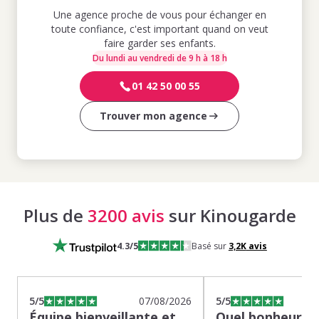
Une agence proche de vous pour échanger en
toute confiance, c'est important quand on veut
faire garder ses enfants.
Du lundi au vendredi de 9 h à 18 h
01 42 50 00 55
Trouver mon agence
Plus de
3200 avis
sur Kinougarde
4.3
/5
Basé sur
3,2K
avis
5
/5
07/08/2026
5
/5
Équipe bienveillante et
Quel bonheur de