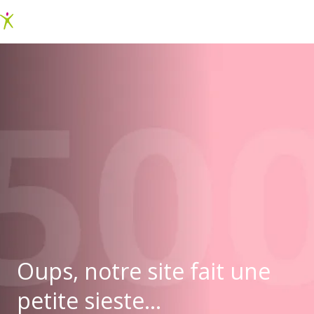
Oups, notre site fait une
petite sieste...