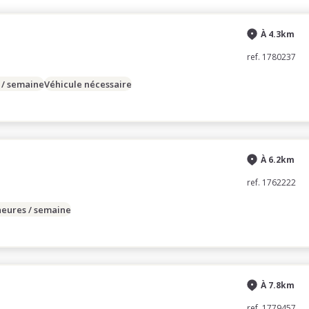
À 4.3km
ref. 1780237
 / semaine
Véhicule nécessaire
À 6.2km
ref. 1762222
heures / semaine
À 7.8km
ref. 1779457