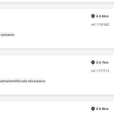
À 8.6km
ref. 1761682
/ semaine
À 8.7km
ref. 1777713
 semaine
Véhicule nécessaire
À 8.8km