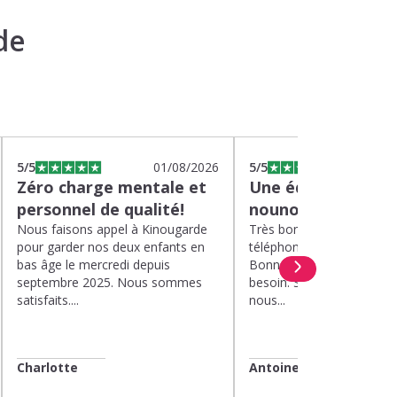
de
5
/5
01/08/2026
5
/5
2
Zéro charge mentale et
Une équipe efficac
personnel de qualité!
nounou parfaite!
Nous faisons appel à Kinougarde
Très bons interlocuteurs 
pour garder nos deux enfants en
téléphone. Rapidité. Polit
bas âge le mercredi depuis
Bonne compréhension de
septembre 2025. Nous sommes
besoin. Soucis du détail. 
satisfaits....
nous...
Charlotte
Antoine