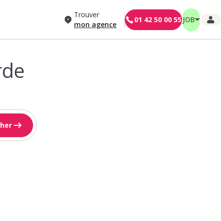
Trouver
01 42 50 00 55
JOB
mon agence
rde
her