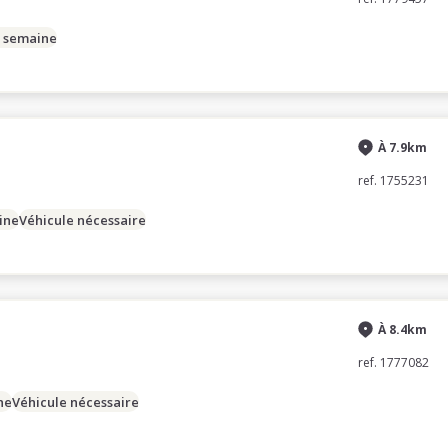
/ semaine
À 7.9km
ref. 1755231
ine
Véhicule nécessaire
À 8.4km
ref. 1777082
ne
Véhicule nécessaire