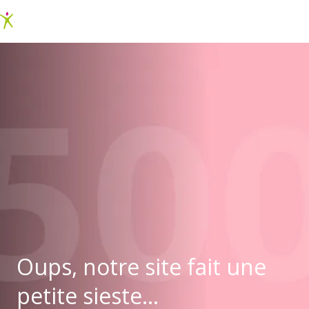
Oups, notre site fait une
petite sieste...