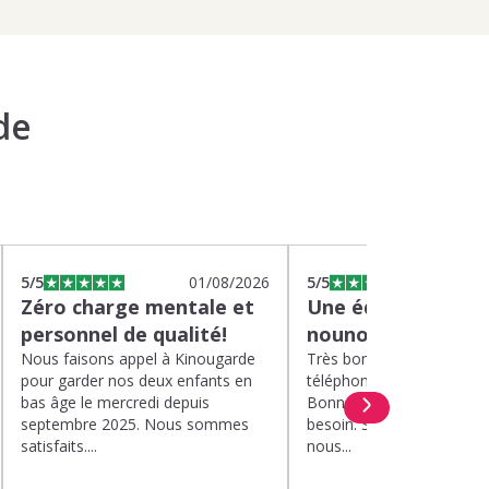
de
5
/5
01/08/2026
5
/5
2
Zéro charge mentale et
Une équipe efficac
personnel de qualité!
nounou parfaite!
Nous faisons appel à Kinougarde
Très bons interlocuteurs 
pour garder nos deux enfants en
téléphone. Rapidité. Polit
bas âge le mercredi depuis
Bonne compréhension de
septembre 2025. Nous sommes
besoin. Soucis du détail. 
satisfaits....
nous...