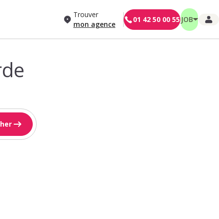
Trouver
01 42 50 00 55
JOB
mon agence
rde
her