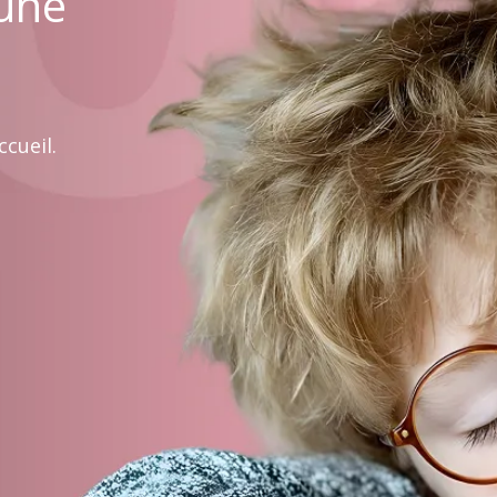
 une
cueil.