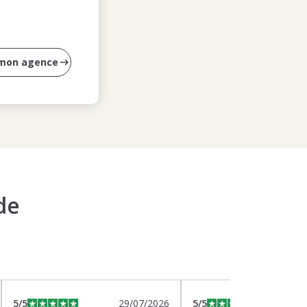
 mon agence
de
5
/5
29/07/2026
5
/5
2