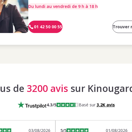
Du lundi au vendredi de 9 h à 18 h
01 42 50 00 55
Trouver
lus de
3200 avis
sur Kinougar
4.3
/5
Basé sur
3,2K
avis
03/08/2026
5
/5
01/08/2026