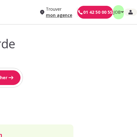
Trouver
01 42 50 00 55
JOB
mon agence
rde
her
h