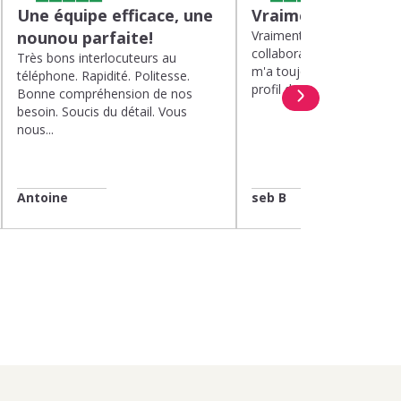
Une équipe efficace, une
Vraiment top
nounou parfaite!
Vraiment top, plus d'un a
collaboration avec Kinou
Très bons interlocuteurs au
m'a toujours proposé de 
téléphone. Rapidité. Politesse.
profil de nounou. Et lorsqu
Bonne compréhension de nos
besoin. Soucis du détail. Vous
nous...
Antoine
seb B