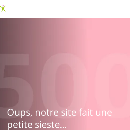
Oups, notre site fait une
petite sieste...