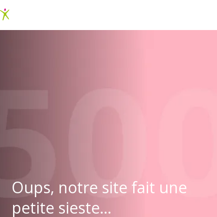
Oups, notre site fait une
petite sieste...