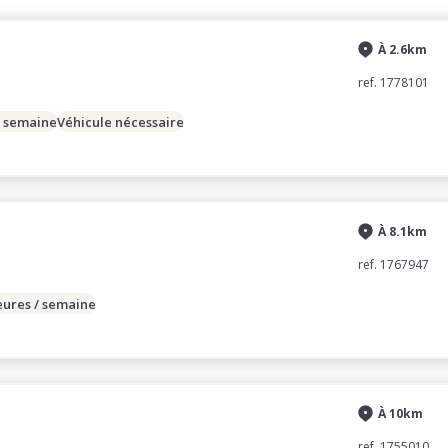
À 2.6km
ref. 1778101
/ semaine
Véhicule nécessaire
À 8.1km
ref. 1767947
eures / semaine
À 10km
ref. 1755010