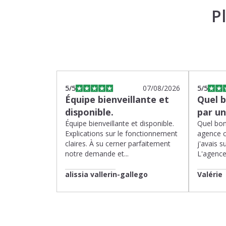
P
5
/5
07/08/2026
5
/5
Équipe bienveillante et
Quel 
disponible.
par u
Équipe bienveillante et disponible.
Quel bon
Explications sur le fonctionnement
agence 
claires. À su cerner parfaitement
j'avais su
notre demande et...
L'agence 
alissia vallerin-gallego
Valérie