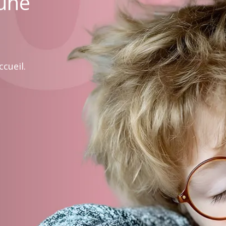
 une
cueil.