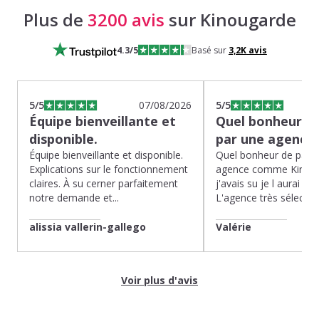
Plus de
3200 avis
sur Kinougarde
4.3
/5
Basé sur
3,2K
avis
5
/5
07/08/2026
5
/5
Équipe bienveillante et
Quel bonheur de
disponible.
par une agence
Équipe bienveillante et disponible.
Quel bonheur de pass
Explications sur le fonctionnement
agence comme Kinoug
claires. À su cerner parfaitement
j'avais su je l aurai fait
notre demande et...
L'agence très sélection
alissia vallerin-gallego
Valérie
Voir plus d'avis