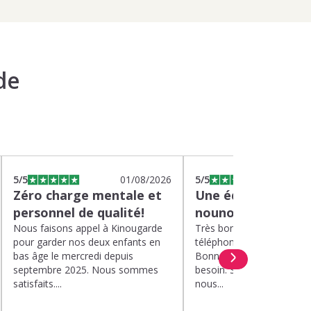
de
5
/5
01/08/2026
5
/5
2
Zéro charge mentale et
Une équipe efficac
personnel de qualité!
nounou parfaite!
Nous faisons appel à Kinougarde
Très bons interlocuteurs 
pour garder nos deux enfants en
téléphone. Rapidité. Polit
bas âge le mercredi depuis
Bonne compréhension de
septembre 2025. Nous sommes
besoin. Soucis du détail. 
satisfaits....
nous...