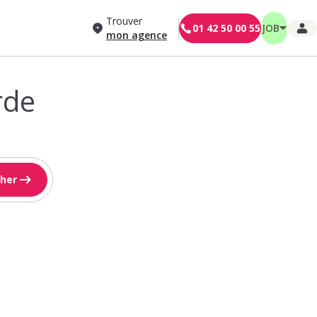
Trouver
01 42 50 00 55
JOB
mon agence
rde
her