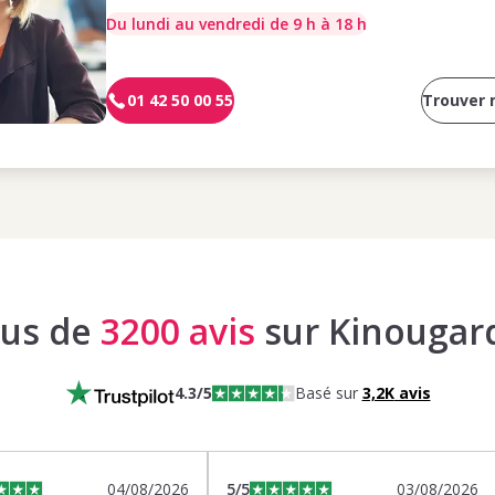
Du lundi au vendredi de 9 h à 18 h
01 42 50 00 55
Trouver
lus de
3200 avis
sur Kinougar
4.3
/5
Basé sur
3,2K
avis
04/08/2026
5
/5
03/08/2026