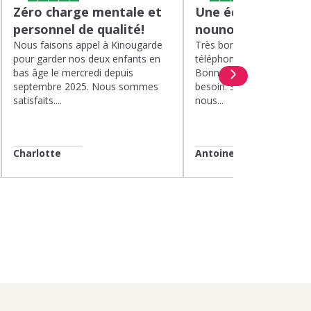
Zéro charge mentale et
Une équipe efficac
personnel de qualité!
nounou parfaite!
Nous faisons appel à Kinougarde
Très bons interlocuteurs 
pour garder nos deux enfants en
téléphone. Rapidité. Polit
bas âge le mercredi depuis
Bonne compréhension de
septembre 2025. Nous sommes
besoin. Soucis du détail. 
satisfaits....
nous...
Charlotte
Antoine