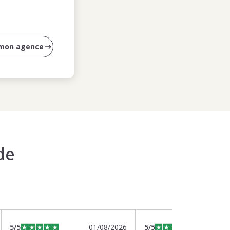
 mon agence
de
5
/5
01/08/2026
5
/5
2