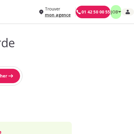
Trouver
01 42 50 00 55
JOB
mon agence
rde
her
e