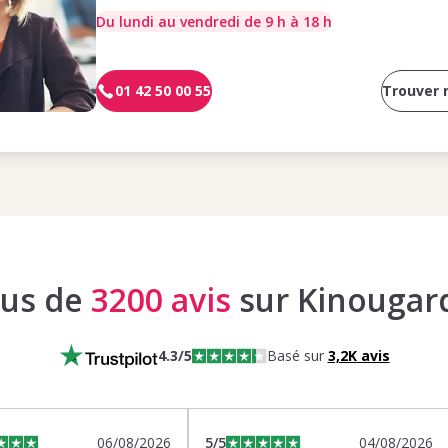
Du lundi au vendredi de 9 h à 18 h
01 42 50 00 55
Trouver
lus de
3200 avis
sur Kinougar
4.3
/5
Basé sur
3,2K
avis
06/08/2026
5
/5
04/08/2026