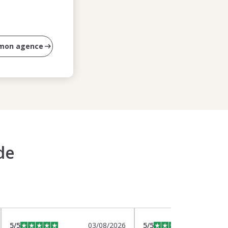
 mon agence
de
5
/5
03/08/2026
5
/5
0