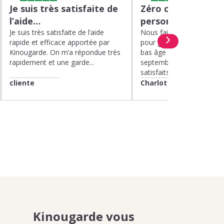
Je suis très satisfaite de
Zéro charge menta
l’aide…
personnel de quali
Je suis très satisfaite de l’aide
Nous faisons appel à Kin
rapide et efficace apportée par
pour garder nos deux enf
Kinougarde. On m’a répondue très
bas âge le mercredi depui
rapidement et une garde...
septembre 2025. Nous 
satisfaits....
cliente
Charlotte
Kinougarde vous