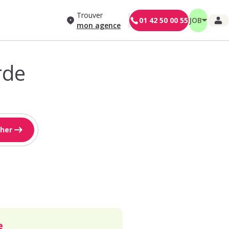
Trouver
01 42 50 00 55
JOB
mon agence
rde
her
e