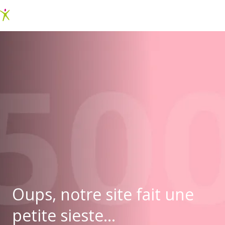
Oups, notre site fait une
petite sieste...