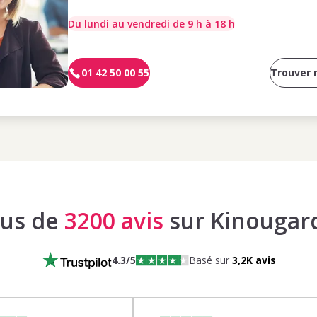
Du lundi au vendredi de 9 h à 18 h
01 42 50 00 55
Trouver
lus de
3200 avis
sur Kinougar
4.3
/5
Basé sur
3,2K
avis