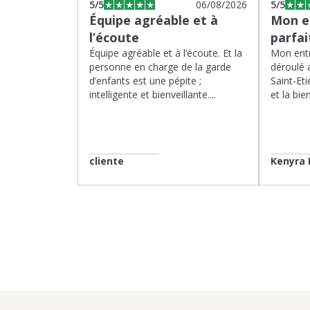
5
/5
06/08/2026
5
/5
Équipe agréable et à
Mon en
l’écoute
parfa
Équipe agréable et à l’écoute. Et la
Mon entr
personne en charge de la garde
déroulé 
d’enfants est une pépite ;
Saint-Eti
intelligente et bienveillante....
et la bien
cliente
Kenyra 