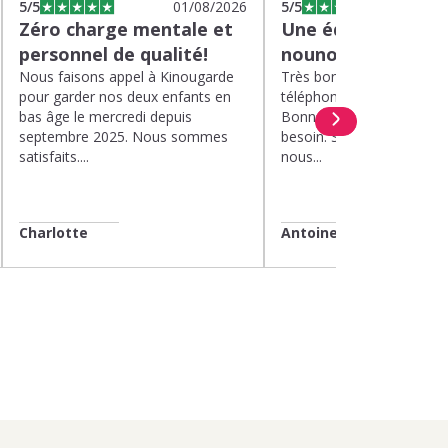
5
/5
01/08/2026
5
/5
2
Zéro charge mentale et
Une équipe efficac
personnel de qualité!
nounou parfaite!
Nous faisons appel à Kinougarde
Très bons interlocuteurs 
pour garder nos deux enfants en
téléphone. Rapidité. Polit
bas âge le mercredi depuis
Bonne compréhension de
septembre 2025. Nous sommes
besoin. Soucis du détail. 
satisfaits....
nous...
Charlotte
Antoine