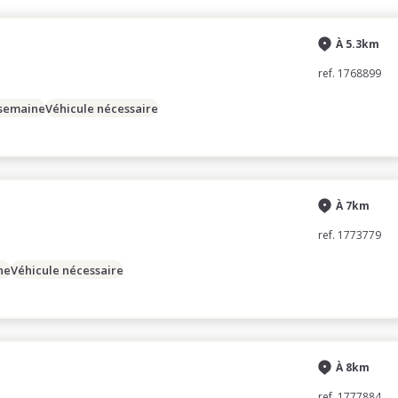
À 5.3km
ref. 1768899
 semaine
Véhicule nécessaire
À 7km
ref. 1773779
ne
Véhicule nécessaire
À 8km
ref. 1777884