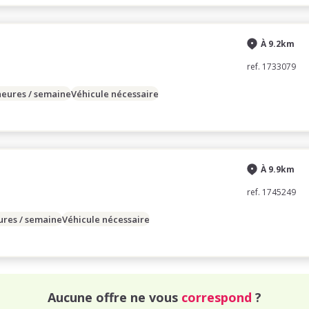
À 9.2km
ref. 1733079
heures / semaine
Véhicule nécessaire
À 9.9km
ref. 1745249
ures / semaine
Véhicule nécessaire
Aucune offre ne vous
correspond
?