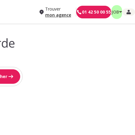
Trouver
01 42 50 00 55
JOB
mon agence
rde
her