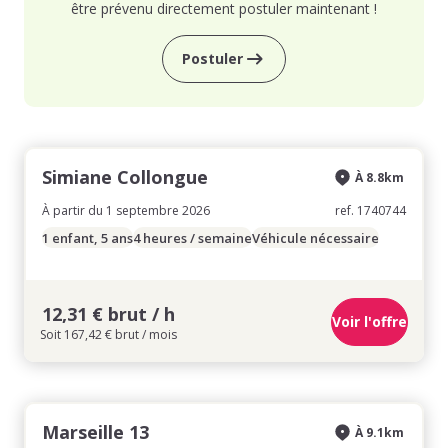
être prévenu directement postuler maintenant !
Postuler
Simiane Collongue
À 8.8km
À partir du 1 septembre 2026
ref. 1740744
1 enfant, 5 ans
4 heures / semaine
Véhicule nécessaire
12,31 € brut / h
Voir l'offre
Soit 167,42 € brut / mois
Marseille 13
À 9.1km