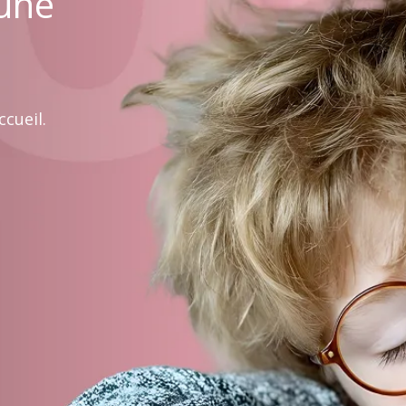
 une
cueil.