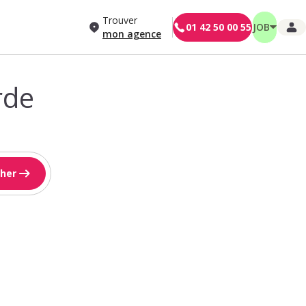
Trouver
01 42 50 00 55
JOB
mon agence
rde
her