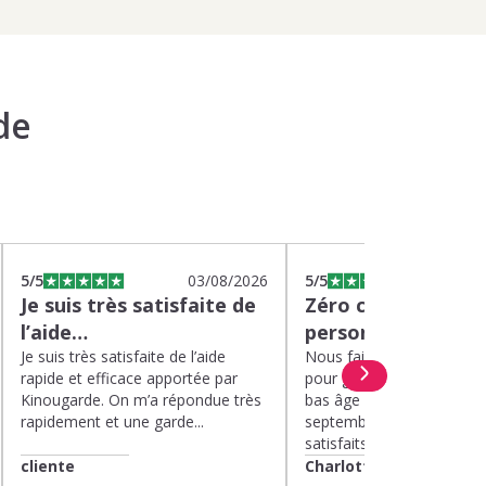
de
5
/5
03/08/2026
5
/5
0
Je suis très satisfaite de
Zéro charge menta
l’aide…
personnel de quali
Je suis très satisfaite de l’aide
Nous faisons appel à Kin
rapide et efficace apportée par
pour garder nos deux enf
Kinougarde. On m’a répondue très
bas âge le mercredi depui
rapidement et une garde...
septembre 2025. Nous 
satisfaits....
cliente
Charlotte