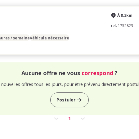
À 8.3km
ref. 1752823
eures / semaine
Véhicule nécessaire
Aucune offre ne vous
correspond
?
nouvelles offres tous les jours, pour être prévenu directement postul
Postuler
1