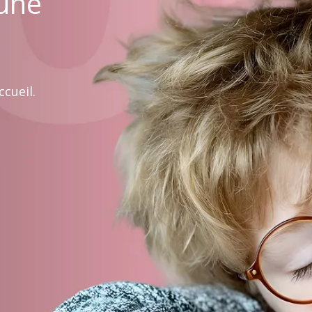
 une
cueil.