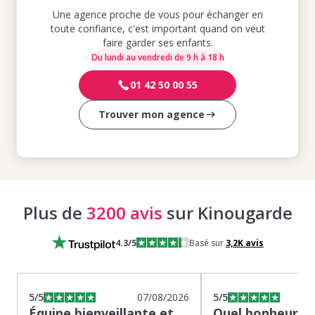
Une agence proche de vous pour échanger en
toute confiance, c'est important quand on veut
faire garder ses enfants.
Du lundi au vendredi de 9 h à 18 h
01 42 50 00 55
Trouver mon agence
Plus de
3200 avis
sur Kinougarde
4.3
/5
Basé sur
3,2K
avis
5
/5
07/08/2026
5
/5
Équipe bienveillante et
Quel bonheur de