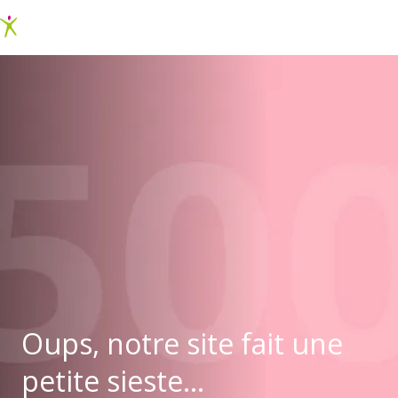
Oups, notre site fait une
petite sieste...