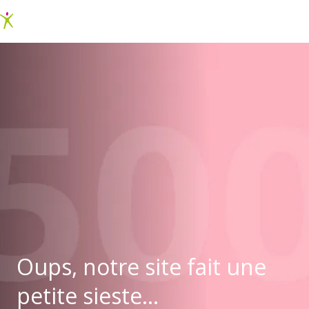
Oups, notre site fait une
petite sieste...