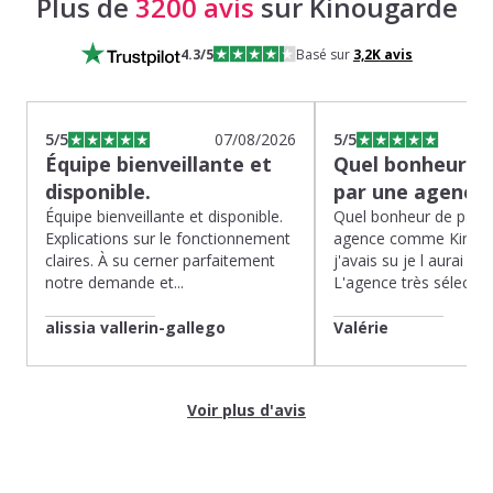
Plus de
3200 avis
sur Kinougarde
4.3
/5
Basé sur
3,2K
avis
5
/5
07/08/2026
5
/5
Équipe bienveillante et
Quel bonheur de
disponible.
par une agence
Équipe bienveillante et disponible.
Quel bonheur de pass
Explications sur le fonctionnement
agence comme Kinoug
claires. À su cerner parfaitement
j'avais su je l aurai fait
notre demande et...
L'agence très sélection
alissia vallerin-gallego
Valérie
Voir plus d'avis