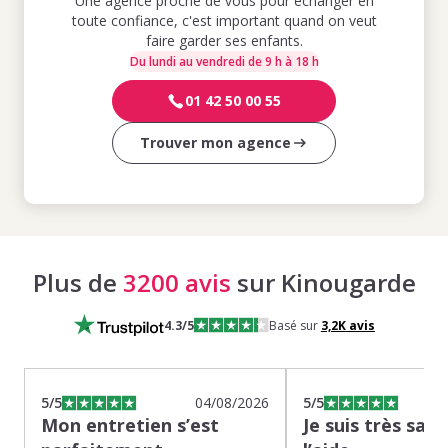
Une agence proche de vous pour échanger en
toute confiance, c'est important quand on veut
faire garder ses enfants.
Du lundi au vendredi de 9 h à 18 h
01 42 50 00 55
Trouver mon agence
Plus de
3200 avis
sur Kinougarde
4.3
/5
Basé sur
3,2K
avis
5
/5
04/08/2026
5
/5
Mon entretien s’est
Je suis très sati