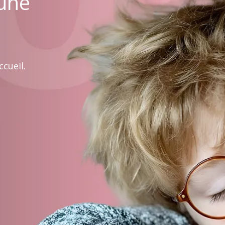
 une
cueil.