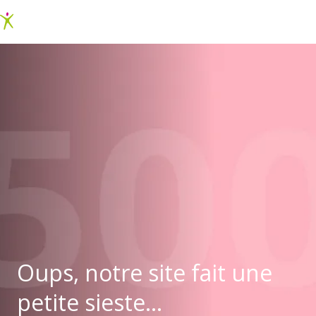
Oups, notre site fait une
petite sieste...