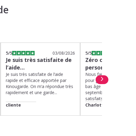
de
5
/5
03/08/2026
5
/5
0
Je suis très satisfaite de
Zéro charge menta
l’aide…
personnel de quali
Je suis très satisfaite de l’aide
Nous faisons appel à Kin
rapide et efficace apportée par
pour garder nos deux enf
Kinougarde. On m’a répondue très
bas âge le mercredi depui
rapidement et une garde...
septembre 2025. Nous 
satisfaits....
cliente
Charlotte