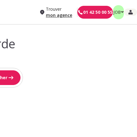
Trouver
01 42 50 00 55
JOB
mon agence
rde
her