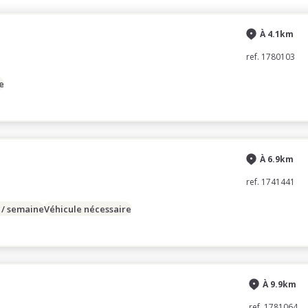
À 4.1km
ref. 1780103
e
À 6.9km
ref. 1741441
 / semaine
Véhicule nécessaire
À 9.9km
ref. 1781064