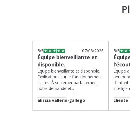
P
5
/5
07/08/2026
5
/5
Équipe bienveillante et
Équipe
disponible.
l’écou
Équipe bienveillante et disponible.
Équipe ag
Explications sur le fonctionnement
personne
claires. À su cerner parfaitement
d’enfants
notre demande et...
intelligen
alissia vallerin-gallego
cliente