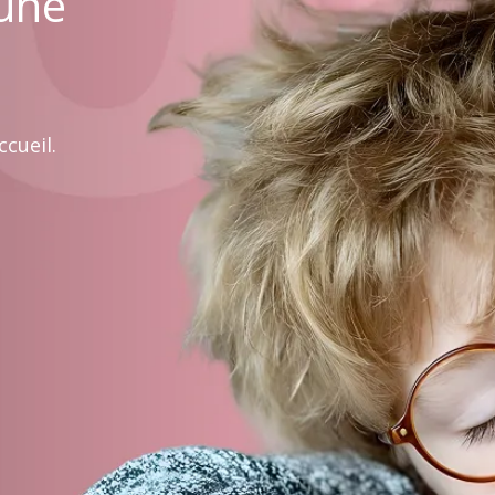
 une
cueil.