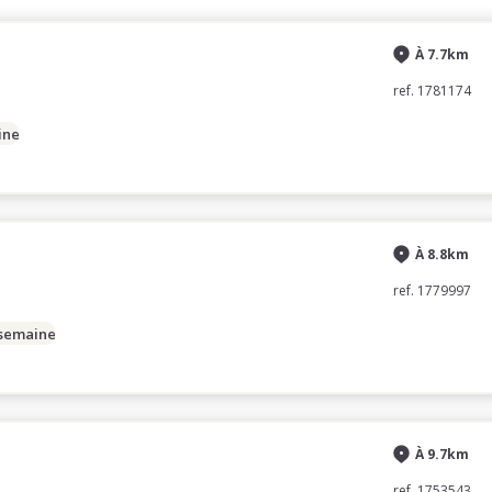
À 7.7km
ref. 1781174
ine
À 8.8km
ref. 1779997
 semaine
À 9.7km
ref. 1753543