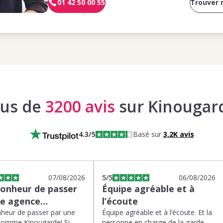
01 42 50 00 55
Trouver
lus de
3200 avis
sur Kinougar
4.3
/5
Basé sur
3,2K
avis
07/08/2026
5
/5
06/08/2026
bonheur de passer
Équipe agréable et à
ne agence…
l’écoute
heur de passer par une
Équipe agréable et à l’écoute. Et la
comme Kinougarde! Si
personne en charge de la garde