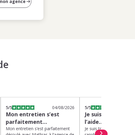
 mon agence
de
5
/5
04/08/2026
5
/5
0
Mon entretien s’est
Je suis très satisfa
parfaitement…
l’aide…
Mon entretien s’est parfaitement
Je suis très satisfaite de l’
déroulé avec Mathias à l’agence de
rapide et efficace apport