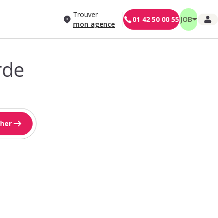
Trouver
01 42 50 00 55
JOB
mon agence
rde
her