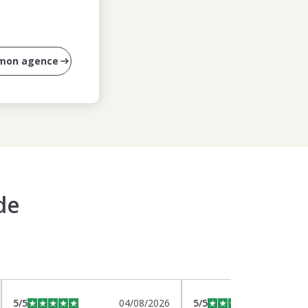
 mon agence
de
5
/5
04/08/2026
5
/5
0