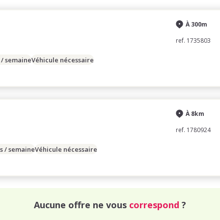
À 300m
ref. 1735803
 / semaine
Véhicule nécessaire
À 8km
ref. 1780924
s / semaine
Véhicule nécessaire
Aucune offre ne vous
correspond
?