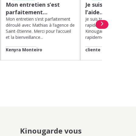
Mon entretien s’est
Je suis très satisfa
parfaitement…
l’aide…
Mon entretien s’est parfaitement
Je suis très satisfaite de l’
déroulé avec Mathias à l’agence de
rapide et efficace apport
Saint-Etienne. Merci pour l’accueil
Kinougarde. On m’a répon
et la bienveillance...
rapidement et une garde..
Kenyra Monteiro
cliente
Kinougarde vous