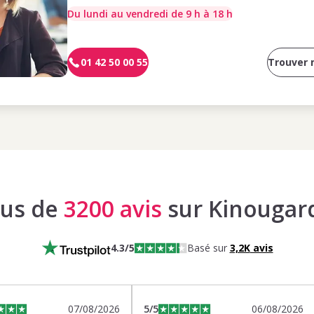
Du lundi au vendredi de 9 h à 18 h
01 42 50 00 55
Trouver
lus de
3200 avis
sur Kinougar
4.3
/5
Basé sur
3,2K
avis
07/08/2026
5
/5
06/08/2026