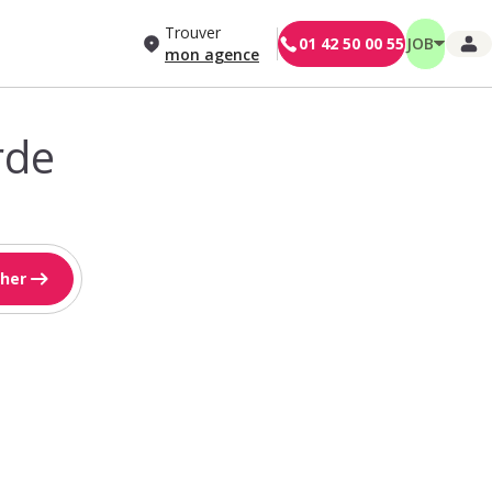
Trouver
01 42 50 00 55
JOB
mon agence
rde
her