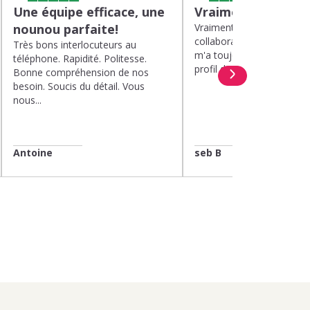
Une équipe efficace, une
Vraiment top
nounou parfaite!
Vraiment top, plus d'un a
collaboration avec Kinou
Très bons interlocuteurs au
m'a toujours proposé de 
téléphone. Rapidité. Politesse.
profil de nounou. Et lorsqu
Bonne compréhension de nos
besoin. Soucis du détail. Vous
nous...
Antoine
seb B