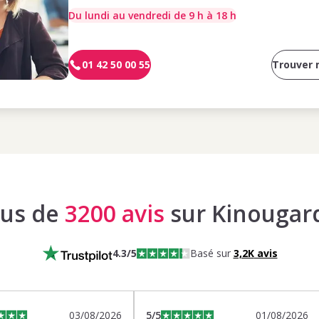
Du lundi au vendredi de 9 h à 18 h
01 42 50 00 55
Trouver
lus de
3200 avis
sur Kinougar
4.3
/5
Basé sur
3,2K
avis
03/08/2026
5
/5
01/08/2026