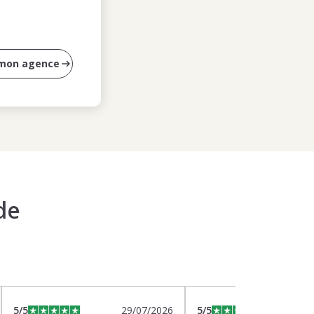
 mon agence
de
5
/5
29/07/2026
5
/5
2