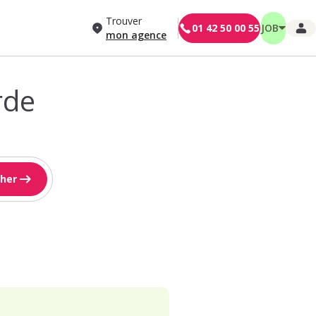
Trouver
01 42 50 00 55
JOB
mon agence
rde
her