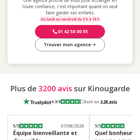
Une agence proche de vous pour échanger en
toute confiance, c'est important quand on veut
faire garder ses enfants.
Du lundi au vendredi de 9 h à 18 h
01 42 50 00 55
Trouver mon agence
Plus de
3200 avis
sur Kinougarde
4.3
/5
Basé sur
3,2K
avis
5
/5
07/08/2026
5
/5
Équipe bienveillante et
Quel bonheur de