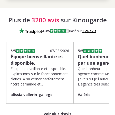
Plus de
3200 avis
sur Kinougarde
4.3
/5
Basé sur
3,2K
avis
5
/5
07/08/2026
5
/5
Équipe bienveillante et
Quel bonheur de
disponible.
par une agence
Équipe bienveillante et disponible.
Quel bonheur de pass
Explications sur le fonctionnement
agence comme Kinoug
claires. À su cerner parfaitement
j'avais su je l aurai fait
notre demande et...
L'agence très sélection
alissia vallerin-gallego
Valérie
Voir plus d'avis