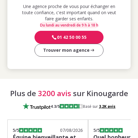
Une agence proche de vous pour échanger en
toute confiance, c'est important quand on veut
faire garder ses enfants.
Du lundi au vendredi de 9 h à 18 h
01 42 50 00 55
Trouver mon agence
Plus de
3200 avis
sur Kinougarde
4.3
/5
Basé sur
3,2K
avis
5
/5
07/08/2026
5
/5
Équipe bienveillante et
Quel bonheur de