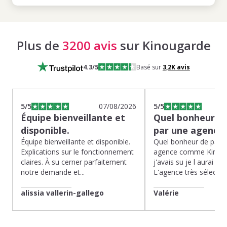
Plus de
3200 avis
sur Kinougarde
4.3
/5
Basé sur
3,2K
avis
5
/5
07/08/2026
5
/5
Équipe bienveillante et
Quel bonheur de
disponible.
par une agence
Équipe bienveillante et disponible.
Quel bonheur de pass
Explications sur le fonctionnement
agence comme Kinoug
claires. À su cerner parfaitement
j'avais su je l aurai fait
notre demande et...
L'agence très sélection
alissia vallerin-gallego
Valérie