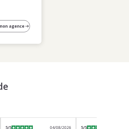
 mon agence
de
5
/5
04/08/2026
5
/5
0