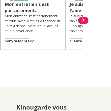
Mon entretien s’est
Je suis très satisfa
parfaitement…
l’aide…
Mon entretien s’est parfaitement
Je suis très satisfaite de l’
déroulé avec Mathias à l’agence de
rapide et efficace apport
Saint-Etienne. Merci pour l’accueil
Kinougarde. On m’a répon
et la bienveillance...
rapidement et une garde..
Kenyra Monteiro
cliente
Kinougarde vous