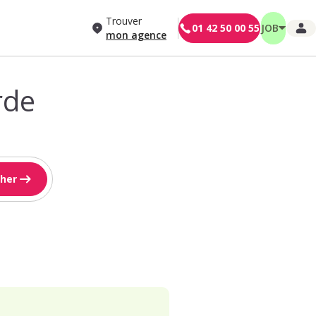
Trouver
01 42 50 00 55
JOB
mon agence
rde
her