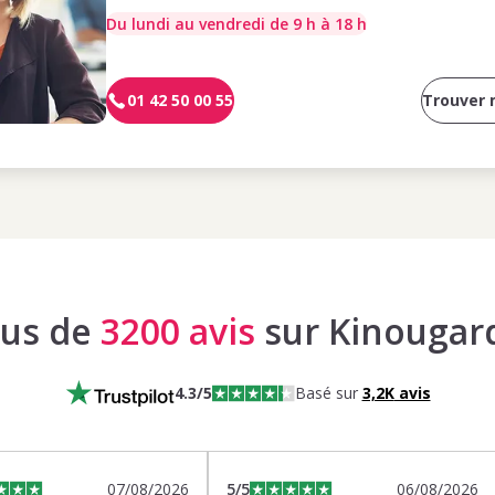
Du lundi au vendredi de 9 h à 18 h
01 42 50 00 55
Trouver
lus de
3200 avis
sur Kinougar
4.3
/5
Basé sur
3,2K
avis
07/08/2026
5
/5
06/08/2026