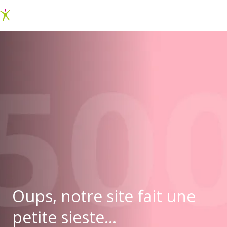
Oups, notre site fait une
petite sieste...