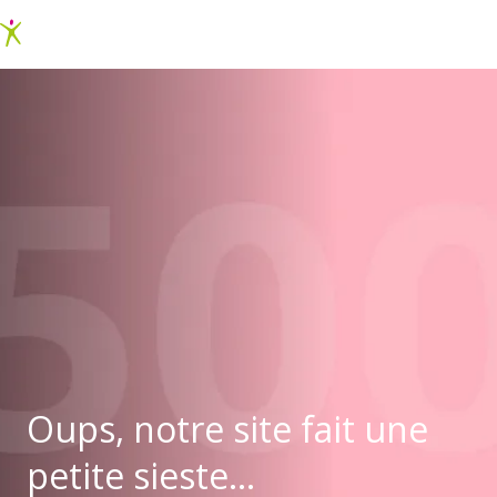
Oups, notre site fait une
petite sieste...