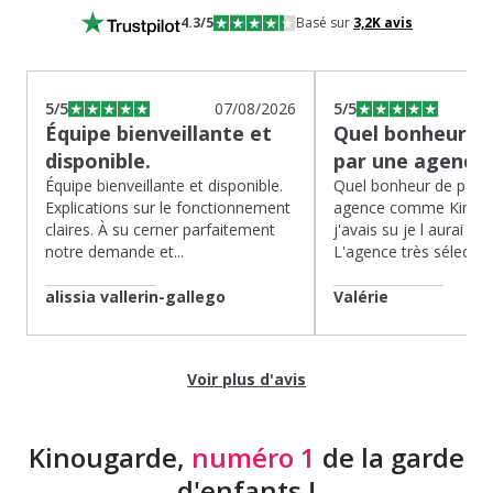
4.3
/5
Basé sur
3,2K
avis
5
/5
07/08/2026
5
/5
Équipe bienveillante et
Quel bonheur de
disponible.
par une agence
Équipe bienveillante et disponible.
Quel bonheur de pass
Explications sur le fonctionnement
agence comme Kinoug
claires. À su cerner parfaitement
j'avais su je l aurai fait
notre demande et...
L'agence très sélection
alissia vallerin-gallego
Valérie
Voir plus d'avis
Kinougarde,
numéro 1
de la garde
d'enfants !