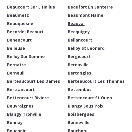
Beaucourt Sur L Hallue
Beaufort En Santerre
Beaumetz
Beaumont Hamel
Beauquesne
Beauval
Becordel Becourt
Becquigny
Behencourt
Bellancourt
Belleuse
Belloy St Leonard
Belloy Sur Somme
Bergicourt
Bernatre
Bernaville
Berneuil
Bertangles
Berteaucourt Les Dames
Berteaucourt Les Thennes
Bertrancourt
Bettembos
Bettencourt Riviere
Bettencourt St Ouen
Beuvraignes
Blangy Sous Poix
Blangy Tronville
Boisbergues
Bonnay
Bonneville
Bouchoir
Bouchon