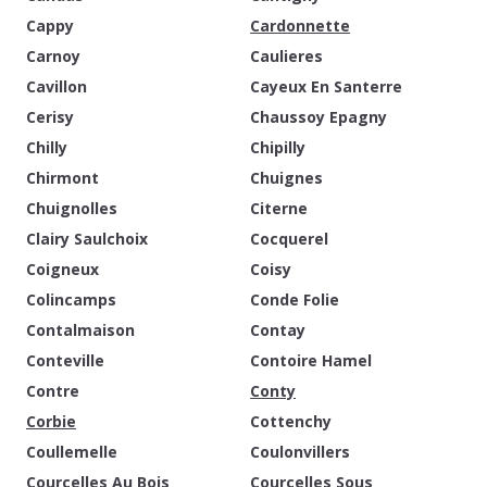
Cappy
Cardonnette
Carnoy
Caulieres
Cavillon
Cayeux En Santerre
Cerisy
Chaussoy Epagny
Chilly
Chipilly
Chirmont
Chuignes
Chuignolles
Citerne
Clairy Saulchoix
Cocquerel
Coigneux
Coisy
Colincamps
Conde Folie
Contalmaison
Contay
Conteville
Contoire Hamel
Contre
Conty
Corbie
Cottenchy
Coullemelle
Coulonvillers
Courcelles Au Bois
Courcelles Sous