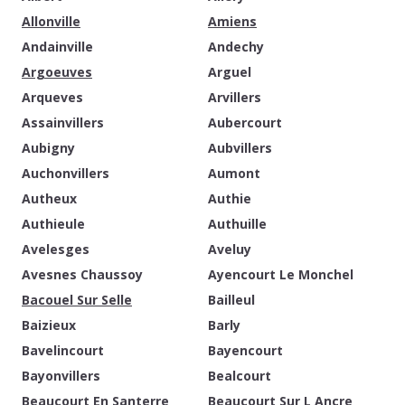
Allonville
Amiens
Andainville
Andechy
Argoeuves
Arguel
Arqueves
Arvillers
Assainvillers
Aubercourt
Aubigny
Aubvillers
Auchonvillers
Aumont
Autheux
Authie
Authieule
Authuille
Avelesges
Aveluy
Avesnes Chaussoy
Ayencourt Le Monchel
Bacouel Sur Selle
Bailleul
Baizieux
Barly
Bavelincourt
Bayencourt
Bayonvillers
Bealcourt
Beaucourt En Santerre
Beaucourt Sur L Ancre