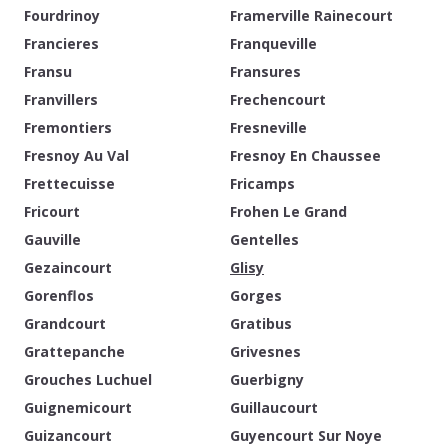
Fourdrinoy
Framerville Rainecourt
Francieres
Franqueville
Fransu
Fransures
Franvillers
Frechencourt
Fremontiers
Fresneville
Fresnoy Au Val
Fresnoy En Chaussee
Frettecuisse
Fricamps
Fricourt
Frohen Le Grand
Gauville
Gentelles
Gezaincourt
Glisy
Gorenflos
Gorges
Grandcourt
Gratibus
Grattepanche
Grivesnes
Grouches Luchuel
Guerbigny
Guignemicourt
Guillaucourt
Guizancourt
Guyencourt Sur Noye