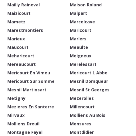
Mailly Raineval
Maison Roland
Maizicourt
Malpart
Mametz
Marcelcave
Marestmontiers
Maricourt
Marieux
Marlers
Maucourt
Meaulte
Meharicourt
Meigneux
Mereaucourt
Merelessart
Mericourt En Vimeu
Mericourt L Abbe
Mericourt Sur Somme
Mesnil Domqueur
Mesnil Martinsart
Mesnil St Georges
Metigny
Mezerolles
Mezieres En Santerre
Millencourt
Mirvaux
Molliens Au Bois
Molliens Dreuil
Monsures
Montagne Fayel
Montdidier