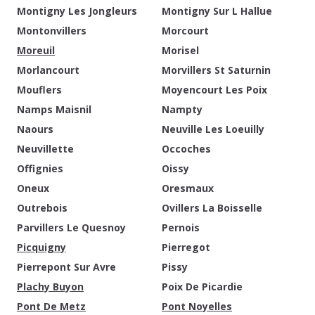
Montigny Les Jongleurs
Montigny Sur L Hallue
Montonvillers
Morcourt
Moreuil
Morisel
Morlancourt
Morvillers St Saturnin
Mouflers
Moyencourt Les Poix
Namps Maisnil
Nampty
Naours
Neuville Les Loeuilly
Neuvillette
Occoches
Offignies
Oissy
Oneux
Oresmaux
Outrebois
Ovillers La Boisselle
Parvillers Le Quesnoy
Pernois
Picquigny
Pierregot
Pierrepont Sur Avre
Pissy
Plachy Buyon
Poix De Picardie
Pont De Metz
Pont Noyelles