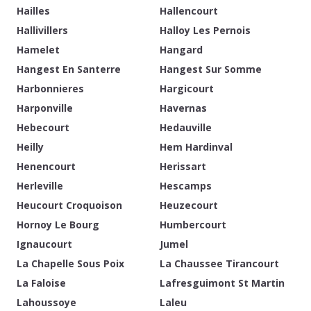
Hailles
Hallencourt
Hallivillers
Halloy Les Pernois
Hamelet
Hangard
Hangest En Santerre
Hangest Sur Somme
Harbonnieres
Hargicourt
Harponville
Havernas
Hebecourt
Hedauville
Heilly
Hem Hardinval
Henencourt
Herissart
Herleville
Hescamps
Heucourt Croquoison
Heuzecourt
Hornoy Le Bourg
Humbercourt
Ignaucourt
Jumel
La Chapelle Sous Poix
La Chaussee Tirancourt
La Faloise
Lafresguimont St Martin
Lahoussoye
Laleu