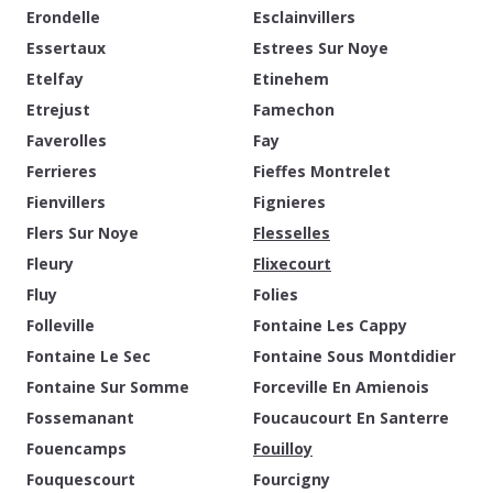
Erondelle
Esclainvillers
Essertaux
Estrees Sur Noye
Etelfay
Etinehem
Etrejust
Famechon
Faverolles
Fay
Ferrieres
Fieffes Montrelet
Fienvillers
Fignieres
Flers Sur Noye
Flesselles
Fleury
Flixecourt
Fluy
Folies
Folleville
Fontaine Les Cappy
Fontaine Le Sec
Fontaine Sous Montdidier
Fontaine Sur Somme
Forceville En Amienois
Fossemanant
Foucaucourt En Santerre
Fouencamps
Fouilloy
Fouquescourt
Fourcigny