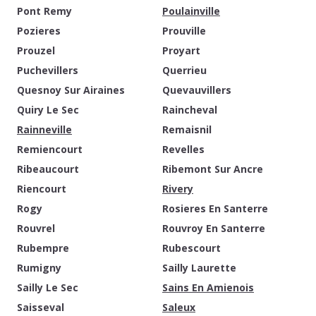
Pont Remy
Poulainville
Pozieres
Prouville
Prouzel
Proyart
Puchevillers
Querrieu
Quesnoy Sur Airaines
Quevauvillers
Quiry Le Sec
Raincheval
Rainneville
Remaisnil
Remiencourt
Revelles
Ribeaucourt
Ribemont Sur Ancre
Riencourt
Rivery
Rogy
Rosieres En Santerre
Rouvrel
Rouvroy En Santerre
Rubempre
Rubescourt
Rumigny
Sailly Laurette
Sailly Le Sec
Sains En Amienois
Saisseval
Saleux