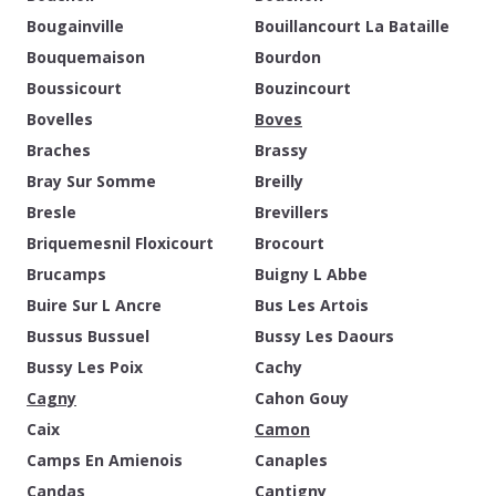
Bougainville
Bouillancourt La Bataille
Bouquemaison
Bourdon
Boussicourt
Bouzincourt
Bovelles
Boves
Braches
Brassy
Bray Sur Somme
Breilly
Bresle
Brevillers
Briquemesnil Floxicourt
Brocourt
Brucamps
Buigny L Abbe
Buire Sur L Ancre
Bus Les Artois
Bussus Bussuel
Bussy Les Daours
Bussy Les Poix
Cachy
Cagny
Cahon Gouy
Caix
Camon
Camps En Amienois
Canaples
Candas
Cantigny