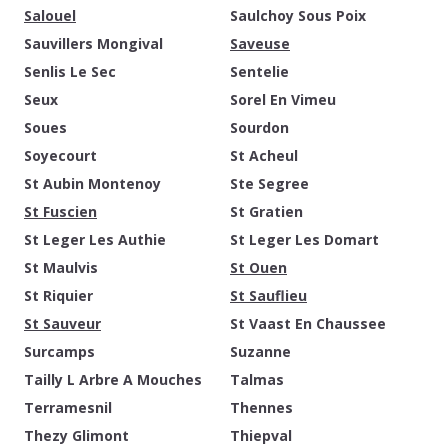
Salouel
Saulchoy Sous Poix
Sauvillers Mongival
Saveuse
Senlis Le Sec
Sentelie
Seux
Sorel En Vimeu
Soues
Sourdon
Soyecourt
St Acheul
St Aubin Montenoy
Ste Segree
St Fuscien
St Gratien
St Leger Les Authie
St Leger Les Domart
St Maulvis
St Ouen
St Riquier
St Sauflieu
St Sauveur
St Vaast En Chaussee
Surcamps
Suzanne
Tailly L Arbre A Mouches
Talmas
Terramesnil
Thennes
Thezy Glimont
Thiepval