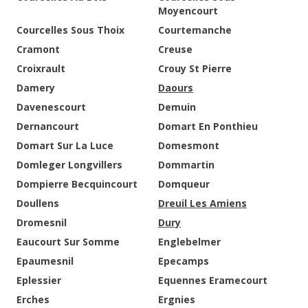
Moyencourt
Courcelles Sous Thoix
Courtemanche
Cramont
Creuse
Croixrault
Crouy St Pierre
Damery
Daours
Davenescourt
Demuin
Dernancourt
Domart En Ponthieu
Domart Sur La Luce
Domesmont
Domleger Longvillers
Dommartin
Dompierre Becquincourt
Domqueur
Doullens
Dreuil Les Amiens
Dromesnil
Dury
Eaucourt Sur Somme
Englebelmer
Epaumesnil
Epecamps
Eplessier
Equennes Eramecourt
Erches
Ergnies