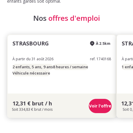
enfants gardés soit optimal.
Nos
offres d'emploi
STRASBOURG
STR
À 2.5km
À partir du 31 août 2026
ref. 1740168
À part
2 enfants, 5 ans, 9 ans
8 heures / semaine
1 enfa
Véhicule nécessaire
12,31 € brut / h
12,3
Voir l'offre
Soit 334,83 € brut / mois
Soit 0