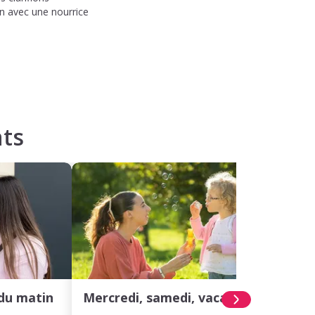
on avec une nourrice
ts
du matin
Mercredi, samedi, vacances
Hora