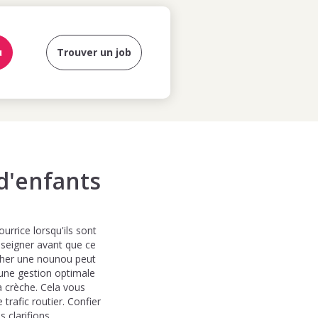
u
Trouver un job
 d'enfants
rrice lorsqu'ils sont
enseigner avant que ce
cher une nounou peut
 une gestion optimale
la crèche. Cela vous
trafic routier. Confier
 clarifions