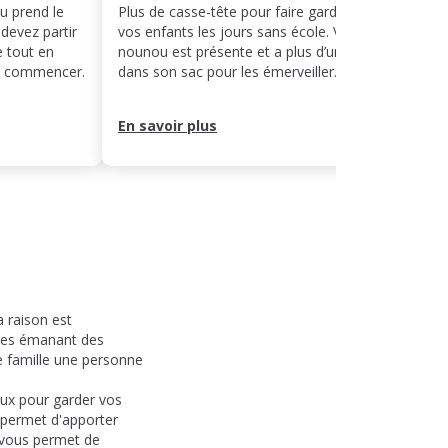
ou prend le
Plus de casse-tête pour faire garder
Même 
 devez partir
vos enfants les jours sans école. Votre
décal
e tout en
nounou est présente et a plus d’un tour
votre 
ut commencer.
dans son sac pour les émerveiller.
rythme
leur j
En savoir plus
En sa
 raison est
ages émanant des
e famille une personne
eux pour garder vos
 permet d'apporter
 vous permet de