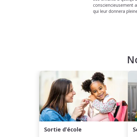
consciencieusement ave
qui leur donnera plein
N
Sortie d’école
S