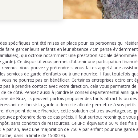
es spécifiques ont été mises en place pour les personnes qui résiden
 de faire garder leurs enfants en leur absence ? On pense évidemment 
s Familiales), qui octroie notamment une prestation sociale dénomm
 garde). Ce dispositif vous permet d’obtenir une participation financi
s revenus. Vous pouvez y prétendre si vous faites appel à une assista
des services de garde d’enfants ou à une nourrice. Il faut toutefois que
 vous ne pourrez pas en bénéficier. Certaines entreprises octroient 
tez pas à prendre contact avec votre direction, cela vous permettra de
de ce côté. Pensez aussi à joindre le conseil départemental ainsi que 
irie de Bruz, ils peuvent parfois proposer des tarifs attractifs ou des
téressant de choisir la garde à domicile afin de permettre à vos petits
tre, d'un point de vue financier, cette solution est très avantageuse, g
pouvez prétendre dans ce cas précis. Il faut surtout retenir que vous 
impôt, sans condition de ressources. Celui-ci équivaut à 50 % des frais
00 € par an, avec une majoration de 750 € par enfant pour une garde a
taché, dans la limite de 15000 €).