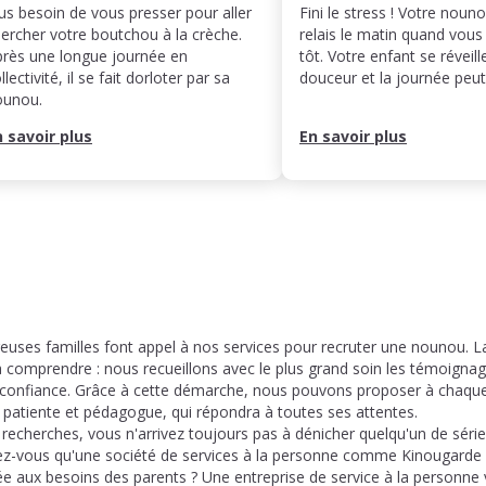
us besoin de vous presser pour aller
Fini le stress ! Votre noun
ercher votre boutchou à la crèche.
relais le matin quand vous
rès une longue journée en
tôt. Votre enfant se réveill
llectivité, il se fait dorloter par sa
douceur et la journée pe
ounou.
n savoir plus
En savoir plus
euses familles font appel à nos services pour recruter une nounou. La
comprendre : nous recueillons avec le plus grand soin les témoign
 confiance. Grâce à cette démarche, nous pouvons proposer à chaqu
 patiente et pédagogue, qui répondra à toutes ses attentes.
echerches, vous n'arrivez toujours pas à dénicher quelqu'un de séri
ez-vous qu'une société de services à la personne comme Kinougarde
e aux besoins des parents ? Une entreprise de service à la personne