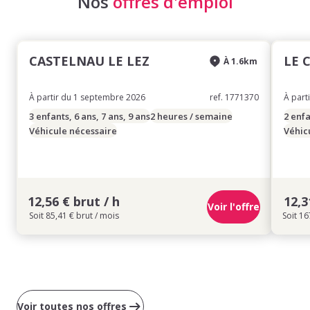
Nos
offres d'emploi
CASTELNAU LE LEZ
LE 
À 1.6km
À partir du 1 septembre 2026
ref. 1771370
À part
3 enfants, 6 ans, 7 ans, 9 ans
2 heures / semaine
2 enfa
Véhicule nécessaire
Véhic
12,56 € brut / h
12,3
Voir l'offre
Soit 85,41 € brut / mois
Soit 16
Voir toutes nos offres