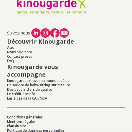
Offres d'emploi de baby-sitting à Guzargues
,
Offres
d'emploi de baby-sitting à Le Triadou
,
Offres d'emploi de
baby-sitting à St Aunes
,
Offres d'emploi de baby-sitting
à Castries
,
Offres d'emploi de baby-sitting à Les Matelles
Suivez-nous
Découvrir Kinougarde
Avis
Nous rejoindre
Contact presse
FAQ
Kinougarde vous
accompagne
Kinougarde trouve ma nounou idéale
Un service de baby-sitting sur mesure
Des baby-sitters de qualité
Le crédit d'impôt
Les aides de la CAF/MSA
Conditions générales
Mentions légales
Plan du site
Politique de données personnelles