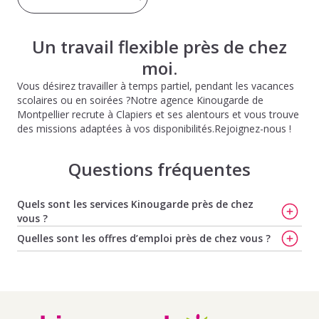
Un travail flexible près de chez
moi.
Vous désirez travailler à temps partiel, pendant les vacances
scolaires ou en soirées ?Notre agence Kinougarde de
Montpellier recrute à Clapiers et ses alentours et vous trouve
des missions adaptées à vos disponibilités.Rejoignez-nous !
Questions fréquentes
Quels sont les services Kinougarde près de chez
vous ?
Trouvez votre baby-sitter à Montpellier
,
Trouvez votre
Quelles sont les offres d’emploi près de chez vous ?
nounou à Montpellier
,
Trouvez votre baby-sitter à Aix-
Offres d'emploi de baby-sitting à Clapiers
,
Offres
en-Provence
,
Trouvez votre nounou à Aix-en-Provence
,
d'emploi de baby-sitting à Montferrier Sur Lez
,
Offres
Trouvez votre nounou à Marseille
et
Trouvez votre baby-
d'emploi de baby-sitting à Jacou
,
Offres d'emploi de
sitter à Marseille
baby-sitting à Castelnau Le Lez
,
Offres d'emploi de
baby-sitting à Teyran