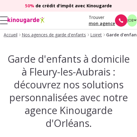
50%
de crédit d'impôt avec Kinougarde
Trouver
JOB
mon agence
Accueil
Nos agences de garde d'enfants
Loiret
Garde d'enfant
Garde d'enfants à domicile
à Fleury-les-Aubrais :
découvrez nos solutions
personnalisées avec notre
agence Kinougarde
d'Orléans.