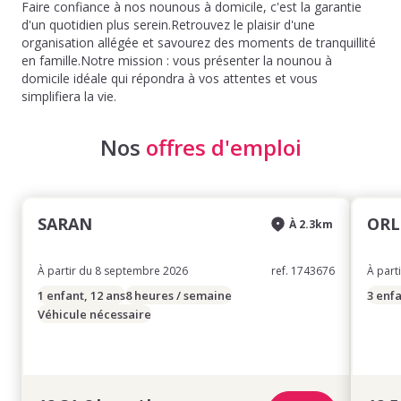
Faire confiance à nos nounous à domicile, c'est la garantie
d'un quotidien plus serein.Retrouvez le plaisir d'une
organisation allégée et savourez des moments de tranquillité
en famille.Notre mission : vous présenter la nounou à
domicile idéale qui répondra à vos attentes et vous
simplifiera la vie.
Nos
offres d'emploi
SARAN
ORL
À 2.3km
À partir du 8 septembre 2026
ref. 1743676
À part
1 enfant, 12 ans
8 heures / semaine
3 enfa
Véhicule nécessaire